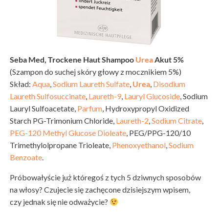
Seba Med, Trockene Haut Shampoo
Urea
Akut 5%
(Szampon do suchej skóry głowy z mocznikiem 5%)
Skład:
Aqua
,
Sodium Laureth Sulfate
,
Urea
,
Disodium
Laureth Sulfosuccinate
,
Laureth-9
,
Lauryl Glucoside
, Sodium
Lauryl Sulfoacetate,
Parfum
, Hydroxypropyl Oxidized
Starch PG-Trimonium Chloride,
Laureth-2
,
Sodium Citrate
,
PEG-120 Methyl Glucose Dioleate
, PEG/PPG-120/10
Trimethylolpropane Trioleate,
Phenoxyethanol
,
Sodium
Benzoate
.
Próbowałyście już któregoś z tych 5 dziwnych sposobów
na włosy? Czujecie się zachęcone dzisiejszym wpisem,
czy jednak się nie odważycie?