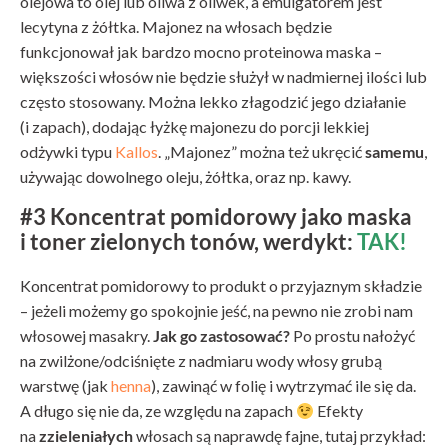
olejowa to olej lub oliwa z oliwek, a emulgatorem jest
lecytyna z żółtka. Majonez na włosach będzie
funkcjonował jak bardzo mocno proteinowa maska –
większości włosów nie będzie służył w nadmiernej ilości lub
często stosowany. Można lekko złagodzić jego działanie
(i zapach), dodając łyżkę majonezu do porcji lekkiej
odżywki typu
Kallos
. „Majonez” można też ukręcić
samemu
,
używając dowolnego oleju, żółtka, oraz np. kawy.
#3 Koncentrat pomidorowy jako maska
i toner zielonych tonów, werdykt:
TAK!
Koncentrat pomidorowy to produkt o przyjaznym składzie
– jeżeli możemy go spokojnie jeść, na pewno nie zrobi nam
włosowej masakry.
Jak go zastosować?
Po prostu nałożyć
na zwilżone/odciśnięte z nadmiaru wody włosy grubą
warstwę (jak
henna
), zawinąć w folię i wytrzymać ile się da.
A długo się nie da, ze względu na zapach
Efekty
na
zzieleniałych
włosach są naprawdę fajne, tutaj przykład: