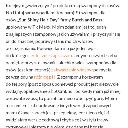
Kolejnym „zwierzęcym” produktem są szampony dla psów.
No i tutaj sama wpadłam! Kocham(!!!) szampon dla
psów
„Sun Shiny Hair Day”
firmy
Butch and Bess
upolowany w Tk Maxx. Moim zdaniem jest to jeden
z najlepszych szamponów jakich używałam, i przyczynił się
on do znacznej poprawy stanu moich włosów
po rozjaśnianiu. Poświęciłam mu już jeden wpis,
do którego
serdecznie zapraszam
. Jedyne, o czym trzeba
pamiętać przy stosowaniu jakichkolwiek szamponów dla
psów, jest konieczność
zakwaszenia włosów
po myciu,
ze względu na
różnicę pH
. Z szamponu korzystam
do tej pory (post z lipca), ponieważ produkt jest niezwykle
wydajny, opakowanie aż 500ml, no i od kiedy mam już mniej
porowate włosy, to potrafi on nieco obciążyć górę. Moim
marzeniem jest upolowanie innych wersji zapachowych –
mam różaną, zapach jest przepiękny, lecz nieco ciężki.
Widziałam wersję cedrową i chyba coś w stylu trawy
cytrynowej i niestety nie wiem, czy dane mi będzie