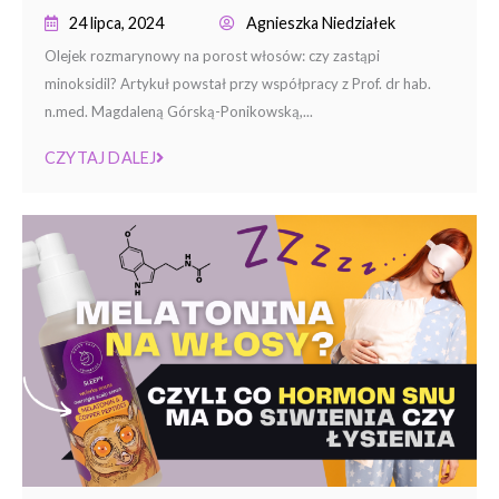
24 lipca, 2024
Agnieszka Niedziałek
Olejek rozmarynowy na porost włosów: czy zastąpi
minoksidil? Artykuł powstał przy współpracy z Prof. dr hab.
n.med. Magdaleną Górską-Ponikowską,...
CZYTAJ DALEJ