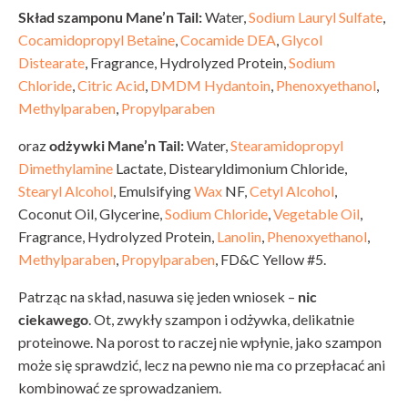
Skład szamponu Mane’n Tail:
Water,
Sodium Lauryl Sulfate
,
Cocamidopropyl Betaine
,
Cocamide DEA
,
Glycol
Distearate
, Fragrance, Hydrolyzed Protein,
Sodium
Chloride
,
Citric Acid
,
DMDM Hydantoin
,
Phenoxyethanol
,
Methylparaben
,
Propylparaben
oraz
odżywki Mane’n Tail:
Water,
Stearamidopropyl
Dimethylamine
Lactate, Distearyldimonium Chloride,
Stearyl Alcohol
, Emulsifying
Wax
NF,
Cetyl Alcohol
,
Coconut Oil, Glycerine,
Sodium Chloride
,
Vegetable Oil
,
Fragrance, Hydrolyzed Protein,
Lanolin
,
Phenoxyethanol
,
Methylparaben
,
Propylparaben
, FD&C Yellow #5.
Patrząc na skład, nasuwa się jeden wniosek –
nic
ciekawego
. Ot, zwykły szampon i odżywka, delikatnie
proteinowe. Na porost to raczej nie wpłynie, jako szampon
może się sprawdzić, lecz na pewno nie ma co przepłacać ani
kombinować ze sprowadzaniem.