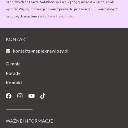
handlowych od Fractal Solutions sp. z o.o. Zgodę tę możesz w każdej chwili
wycofać. Więcej informacji o swoich prawach i przetwarzaniu Twoich danych
osobowych znajdziesz w
Polityce Prywatności.
KONTAKT
kontakt@napieknewlosy.pl
O mnie
Porady
Kontakt
Facebook
Instagram
Youtube
Tiktok
WAŻNE INFORMACJE