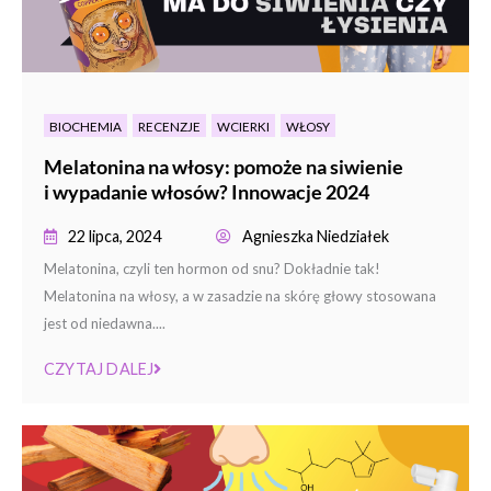
BIOCHEMIA
RECENZJE
WCIERKI
WŁOSY
Melatonina na włosy: pomoże na siwienie
i wypadanie włosów? Innowacje 2024
22 lipca, 2024
Agnieszka Niedziałek
Melatonina, czyli ten hormon od snu? Dokładnie tak!
Melatonina na włosy, a w zasadzie na skórę głowy stosowana
jest od niedawna....
CZYTAJ DALEJ