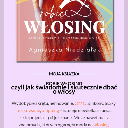
MOJA KSIĄŻKA
ROBIĘ WŁOSING
czyli jak świadomie i skutecznie dbać
o włosy
Wydobycie skrętu, hennowanie,
OMO
, silikony, SLS-y,
miskowanie
,
plopping
– istnieje niewielka szansa,
że te pojęcia są ci już znane. Może nawet masz
znajomych, których ogarnęła moda na
włosing
.