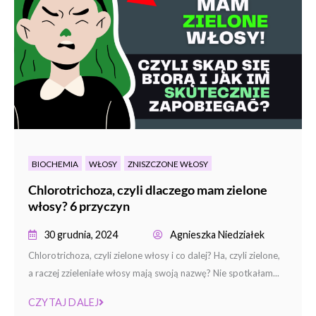
BIOCHEMIA
WŁOSY
ZNISZCZONE WŁOSY
Chlorotrichoza, czyli dlaczego mam zielone
włosy? 6 przyczyn
30 grudnia, 2024
Agnieszka Niedziałek
Chlorotrichoza, czyli zielone włosy i co dalej? Ha, czyli zielone,
a raczej zzieleniałe włosy mają swoją nazwę? Nie spotkałam...
CZYTAJ DALEJ