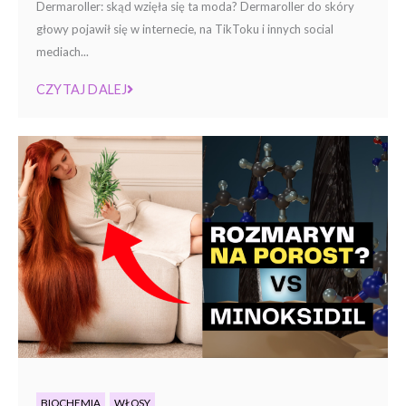
Dermaroller: skąd wzięła się ta moda? Dermaroller do skóry
głowy pojawił się w internecie, na TikToku i innych social
mediach...
CZYTAJ DALEJ
BIOCHEMIA
WŁOSY