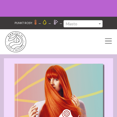
–
–
–
PUNKT ROSY:
Miasto