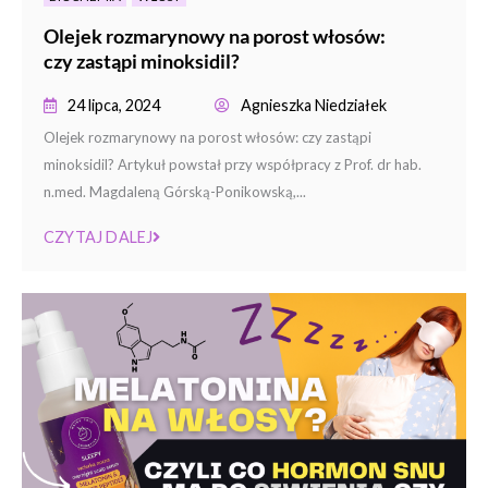
Olejek rozmarynowy na porost włosów:
czy zastąpi minoksidil?
24 lipca, 2024
Agnieszka Niedziałek
Olejek rozmarynowy na porost włosów: czy zastąpi
minoksidil? Artykuł powstał przy współpracy z Prof. dr hab.
n.med. Magdaleną Górską-Ponikowską,...
CZYTAJ DALEJ