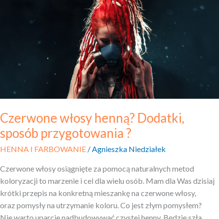
henną?
Dodatki,
sposób
przygotowania
?
Czerwone włosy henną? Dodatki,
sposób przygotowania ?
HENNA I FARBOWANIE
/
Agnieszka Niedziałek
Czerwone włosy osiągnięte za pomocą naturalnych metod
koloryzacji to marzenie i cel dla wielu osób. Mam dla Was dzisiaj
krótki przepis na konkretną mieszankę na czerwone włosy,
oraz pomysły na utrzymanie koloru. Co jest złym pomysłem?
Nie warto uparcie nadbudowywać czystej henny. Będzie szła