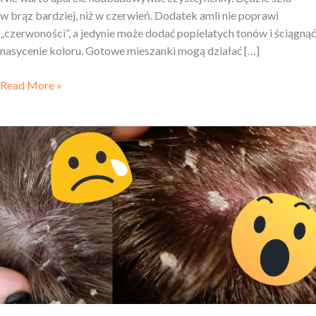
w brąz bardziej, niż w czerwień. Dodatek amli nie poprawi
„czerwoności”, a jedynie może dodać popielatych tonów i ściągnąć
nasycenie koloru. Gotowe mieszanki mogą działać […]
Read More »
Swędzenie
skóry
głowy,
przetłuszczanie
i łupież:
kuracja
Mateusza