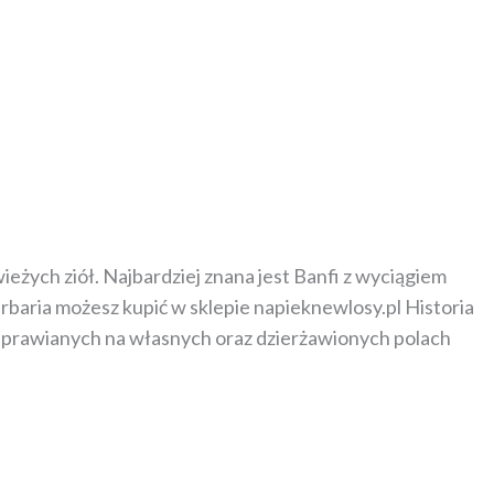
eżych ziół. Najbardziej znana jest Banfi z wyciągiem
rbaria możesz kupić w sklepie napieknewlosy.pl Historia
ł, uprawianych na własnych oraz dzierżawionych polach