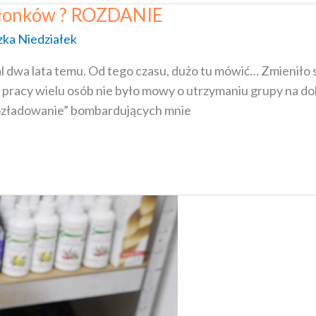
złonków ? ROZDANIE
zka Niedziałek
l dwa lata temu. Od tego czasu, dużo tu mówić… Zmieniło 
 i pracy wielu osób nie było mowy o utrzymaniu grupy na do
„rozładowanie” bombardujących mnie