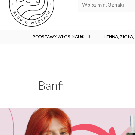
PODSTAWY WŁOSINGU®
HENNA, ZIOŁA
Banfi
Top
wcierki
na porost