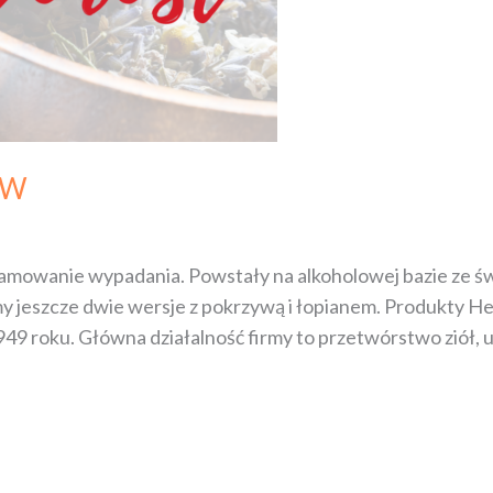
ÓW
amowanie wypadania. Powstały na alkoholowej bazie ze świ
my jeszcze dwie wersje z pokrzywą i łopianem. Produkty He
d 1949 roku. Główna działalność firmy to przetwórstwo zió