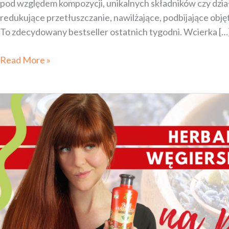
pod względem kompozycji, unikalnych składników czy dział
redukujące przetłuszczanie, nawilżające, podbijające ob
To zdecydowany bestseller ostatnich tygodni. Wcierka […
Read More »
WCIERKI
BANFI
NA POROST
WŁOSÓW