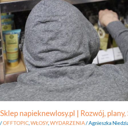
Sklep napieknewlosy.pl | Rozwój, plan
/
OFFTOPIC
,
WŁOSY
,
WYDARZENIA
/
Agnieszka Niedzi