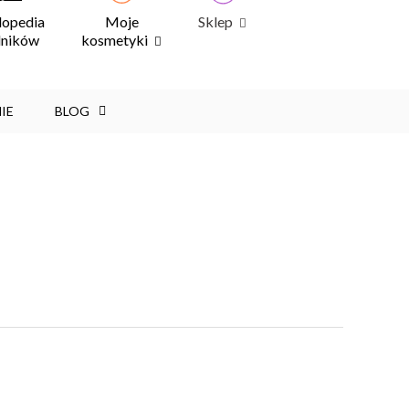
lopedia
Moje
Sklep
dników
kosmetyki
IE
BLOG