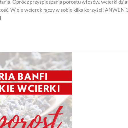
ania. Oprócz przyspieszania porostu włosów, wcierki dział
jętość. Wiele wcierek łączy w sobie kilka korzyści! ANWE
]