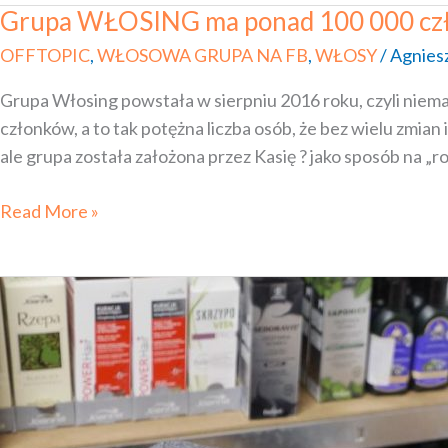
Grupa WŁOSING ma ponad 100 000 c
Grupa
WŁOSING
OFFTOPIC
,
WŁOSOWA GRUPA NA FB
,
WŁOSY
/
Agnies
ma ponad
Grupa Włosing powstała w sierpniu 2016 roku, czyli niema
100
członków, a to tak potężna liczba osób, że bez wielu zmian
000
ale grupa została założona przez Kasię ? jako sposób na 
członków
?
Read More »
ROZDANIE
Sklep
napieknewlosy.pl
|
Rozwój,
plany,
SHOPER