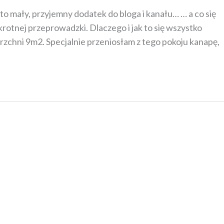
to mały, przyjemny dodatek do bloga i kanału… … a co się
tnej przeprowadzki. Dlaczego i jak to się wszystko
erzchni 9m2. Specjalnie przeniosłam z tego pokoju kanapę,