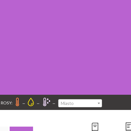
–
–
–
 ROSY:
Miasto