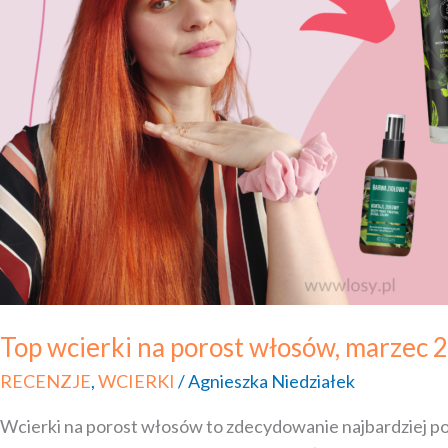
włosów,
marzec
2022
Top wcierki na porost włosów, marzec 
RECENZJE
,
WCIERKI
/
Agnieszka Niedziałek
Wcierki na porost włosów to zdecydowanie najbardziej p