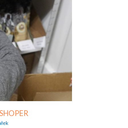
y, SHOPER
ałek