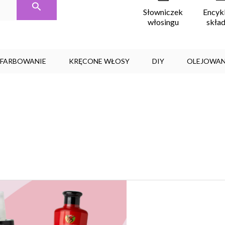
Encyk
Słowniczek
skła
włosingu
, FARBOWANIE
KRĘCONE WŁOSY
DIY
OLEJOWAN