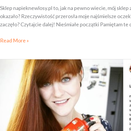
Sklep napieknewlosy.pl to, jak na pewno wiecie, mój sklep
okazało? Rzeczywistość przerosła moje najśmielsze oczek
zaczęło? Czytajcie dalej! Nieśmiałe początki Pamiętam te 
Read More »
Wcierka
Banfi:
jak
stosować,
opinie.
Gdzie
kupić
wcierkę
BANFI?