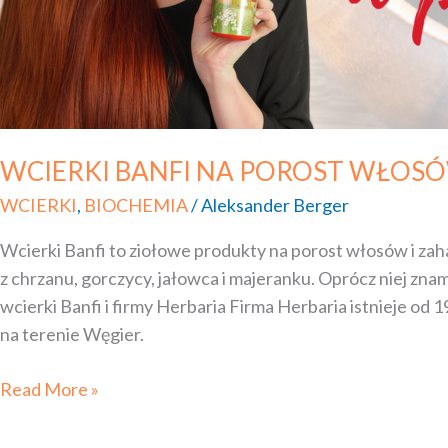
WCIERKI BANFI NA POROST WŁOS
WCIERKI
,
BIOCHEMIA
/
Aleksander Berger
Wcierki Banfi to ziołowe produkty na porost włosów i zah
z chrzanu, gorczycy, jałowca i majeranku. Oprócz niej zna
wcierki Banfi i firmy Herbaria Firma Herbaria istnieje o
na terenie Węgier.
Read More »